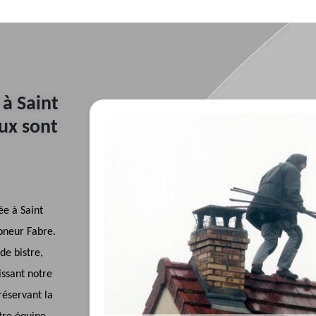
à Saint
ux sont
ée à Saint
neur Fabre.
de bistre,
issant notre
réservant la