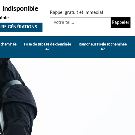
indisponible
Rappel gratuit et immediat
nible
URS GÉNÉRATIONS
e cheminée
Pose de tubage de cheminée
Ramoneur Poele et cheminée
47
47