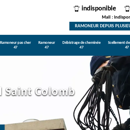
indisponible
Mail : indispo
RAMONEUR DEPUIS PLUSIE
Ramoneur pas cher
Ramoneur
Débistrage de cheminée
Scellement d
47
47
47
47
l Saint Colomb