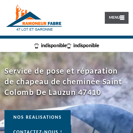
MENU
indisponible
indisponible
Service de pose et réparation
de chapeau de cheminée Saint
Colomb De Lauzun 47410
NOS REALISATIONS
CONTACTEZ-NOUS !