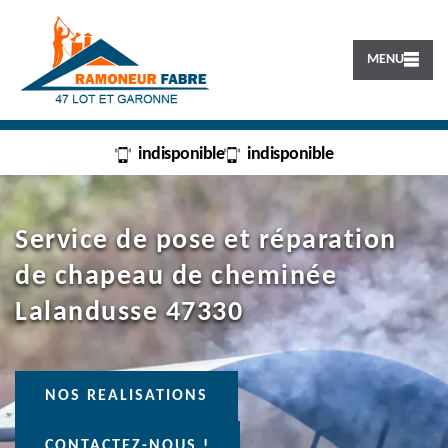
MENU
indisponible
indisponible
Service de pose et réparation
de chapeau de cheminée
Lalandusse 47330
NOS REALISATIONS
CONTACTEZ-NOUS !