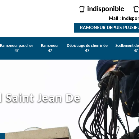
indisponible
Mail : indispo
RAMONEUR DEPUIS PLUSIE
Ramoneur pas cher
Ramoneur
Débistrage de cheminée
Scellement d
47
47
47
47
 Saint Jean De