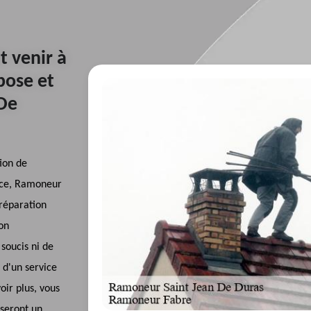
 venir à
pose et
 De
ion de
nce, Ramoneur
 réparation
on
soucis ni de
 d'un service
oir plus, vous
sseront un