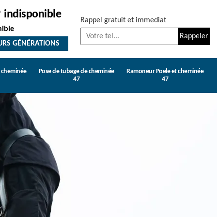
indisponible
Rappel gratuit et immediat
nible
URS GÉNÉRATIONS
e cheminée
Pose de tubage de cheminée
Ramoneur Poele et cheminée
47
47