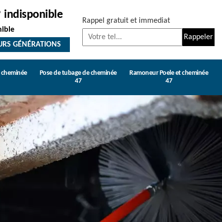
indisponible
Rappel gratuit et immediat
nible
URS GÉNÉRATIONS
e cheminée
Pose de tubage de cheminée
Ramoneur Poele et cheminée
47
47