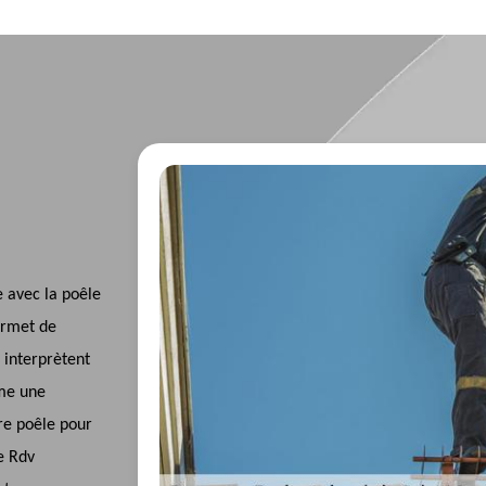
e avec la poêle
ermet de
, interprètent
mme une
re poêle pour
e Rdv