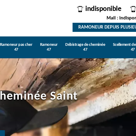
indisponible
Mail : indispo
RAMONEUR DEPUIS PLUSIE
Ramoneur pas cher
Ramoneur
Débistrage de cheminée
Scellement d
47
47
47
47
cheminée Saint