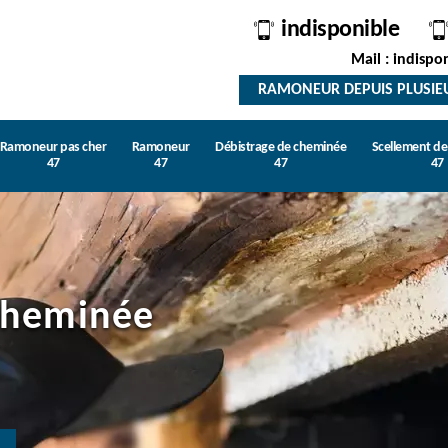
indisponible
Mail : indispo
RAMONEUR DEPUIS PLUSIE
Ramoneur pas cher
Ramoneur
Débistrage de cheminée
Scellement d
47
47
47
47
cheminée