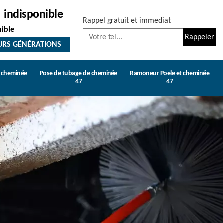
indisponible
Rappel gratuit et immediat
nible
URS GÉNÉRATIONS
e cheminée
Pose de tubage de cheminée
Ramoneur Poele et cheminée
47
47