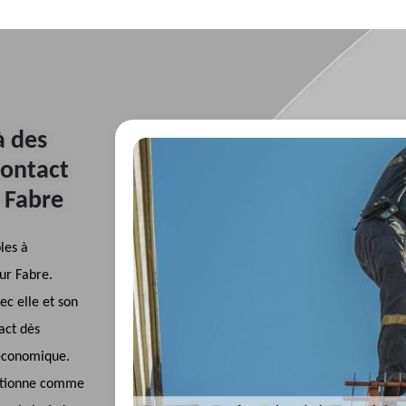
à des
contact
 Fabre
les à
ur Fabre.
ec elle et son
act dès
 économique.
ositionne comme