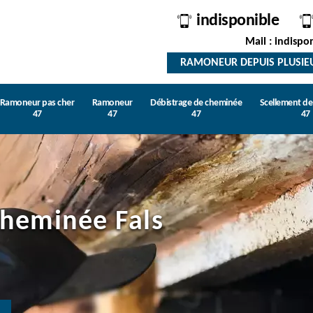
indisponible
Mail : indispo
RAMONEUR DEPUIS PLUSIE
Ramoneur pas cher
Ramoneur
Débistrage de cheminée
Scellement d
47
47
47
47
heminée Fals