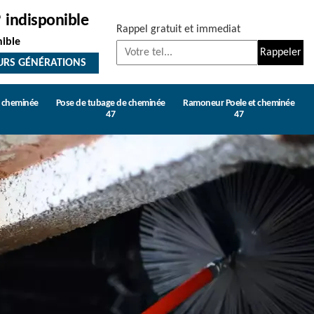
indisponible
Rappel gratuit et immediat
nible
URS GÉNÉRATIONS
e cheminée
Pose de tubage de cheminée
Ramoneur Poele et cheminée
47
47