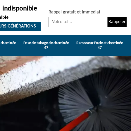
indisponible
Rappel gratuit et immediat
nible
URS GÉNÉRATIONS
e cheminée
Pose de tubage de cheminée
Ramoneur Poele et cheminée
47
47