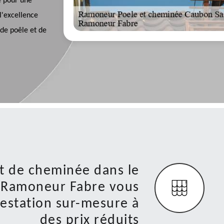
ce pour une
l'excellence
 de poêle et de
t de cheminée dans le
à Ramoneur Fabre vous
restation sur-mesure à
des prix réduits