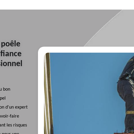
 poêle
nfiance
sionnel
u bon
pel
on d'un expert
voir-faire
nt les risques