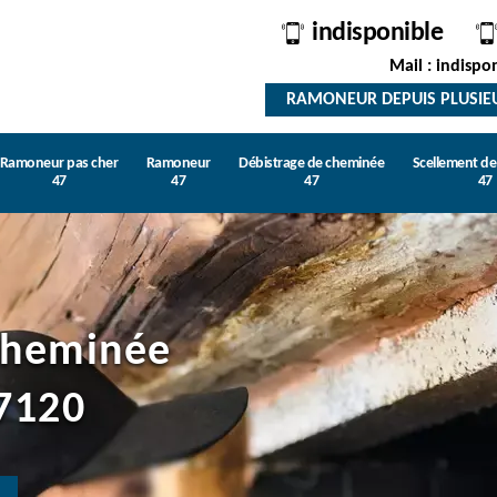
indisponible
Mail : indispo
RAMONEUR DEPUIS PLUSIE
Ramoneur pas cher
Ramoneur
Débistrage de cheminée
Scellement d
47
47
47
47
cheminée
7120