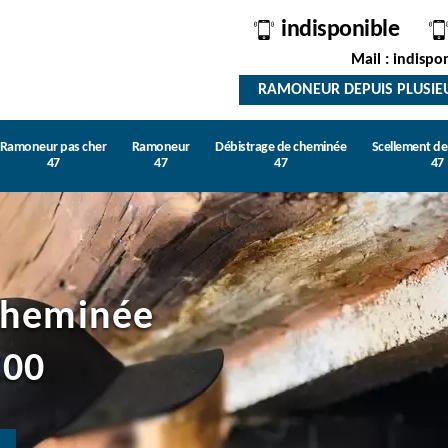
indisponible
Mail : indispo
RAMONEUR DEPUIS PLUSIE
Ramoneur pas cher
Ramoneur
Débistrage de cheminée
Scellement d
47
47
47
47
cheminée
200