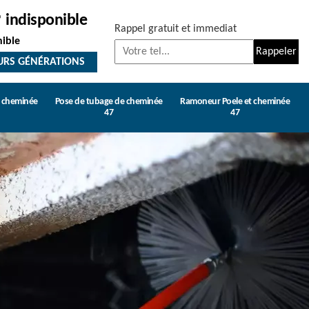
indisponible
Rappel gratuit et immediat
nible
URS GÉNÉRATIONS
e cheminée
Pose de tubage de cheminée
Ramoneur Poele et cheminée
47
47