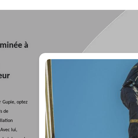
eminée à
eur
r Gupie, optez
fs de
llation
Avec lui,