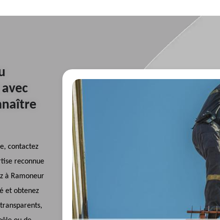
u
 avec
naître
e, contactez
rtise reconnue
dez à Ramoneur
hé et obtenez
 transparents,