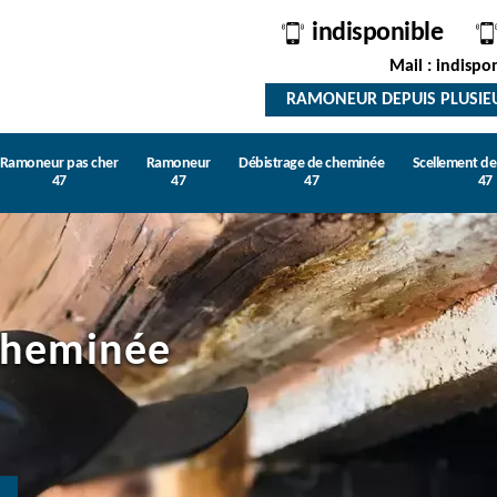
indisponible
Mail : indispo
RAMONEUR DEPUIS PLUSIE
Ramoneur pas cher
Ramoneur
Débistrage de cheminée
Scellement d
47
47
47
47
cheminée