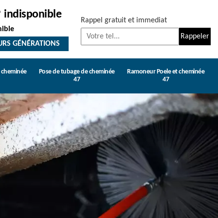
indisponible
Rappel gratuit et immediat
nible
URS GÉNÉRATIONS
e cheminée
Pose de tubage de cheminée
Ramoneur Poele et cheminée
47
47