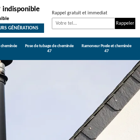
indisponible
Rappel gratuit et immediat
nible
URS GÉNÉRATIONS
e cheminée
Pose de tubage de cheminée
Ramoneur Poele et cheminée
47
47