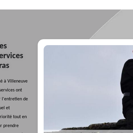
es
services
ras
é à Villeneuve
services ont
r l'entretien de
uel et
iorité tout en
ur prendre