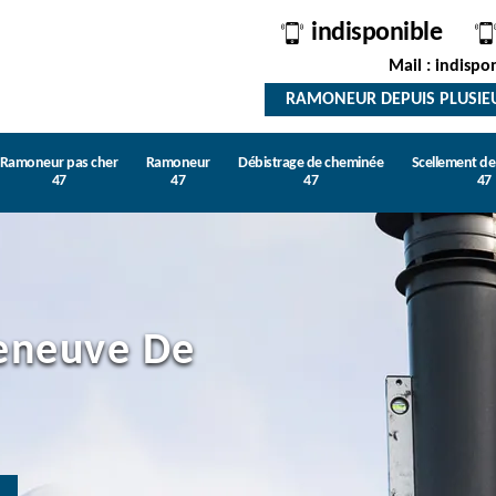
indisponible
Mail : indispo
RAMONEUR DEPUIS PLUSIE
Ramoneur pas cher
Ramoneur
Débistrage de cheminée
Scellement d
47
47
47
47
eneuve De