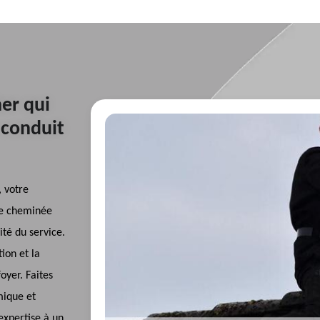
er qui
 conduit
 votre
de cheminée
ité du service.
ion et la
oyer. Faites
mique et
expertise à un