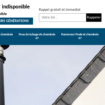
indisponible
Rappel gratuit et immediat
nible
URS GÉNÉRATIONS
e cheminée
Pose de tubage de cheminée
Ramoneur Poele et cheminée
47
47