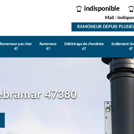
indisponible
Mail : indispo
RAMONEUR DEPUIS PLUSIE
Ramoneur pas cher
Ramoneur
Débistrage de cheminée
Scellement d
47
47
47
47
lebramar 47380