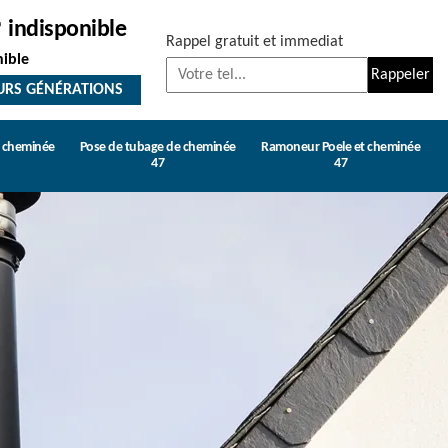
indisponible
Rappel gratuit et immediat
nible
URS GÉNÉRATIONS
e cheminée
Pose de tubage de cheminée
Ramoneur Poele et cheminée
47
47