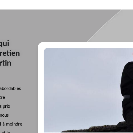
qui
retien
rtin
 abordables
tre
s prix
-nous
al à moindre