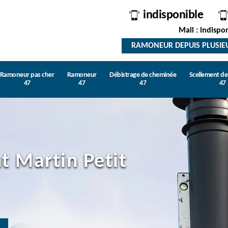
indisponible
Mail : indispo
RAMONEUR DEPUIS PLUSIE
Ramoneur pas cher
Ramoneur
Débistrage de cheminée
Scellement d
47
47
47
47
t Martin Petit