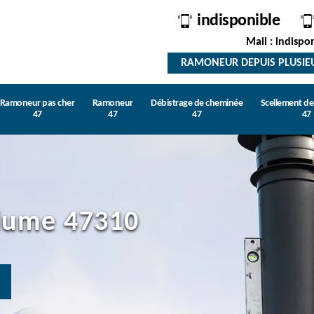
indisponible
Mail : indispo
RAMONEUR DEPUIS PLUSIE
Ramoneur pas cher
Ramoneur
Débistrage de cheminée
Scellement d
47
47
47
47
lume 47310