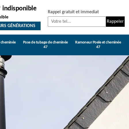
indisponible
Rappel gratuit et immediat
nible
URS GÉNÉRATIONS
e cheminée
Pose de tubage de cheminée
Ramoneur Poele et cheminée
47
47