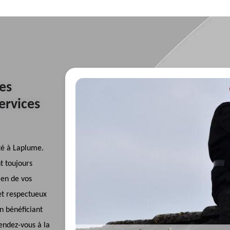
es
services
té à Laplume.
nt toujours
tien de vos
et respectueux
en bénéficiant
endez-vous à la