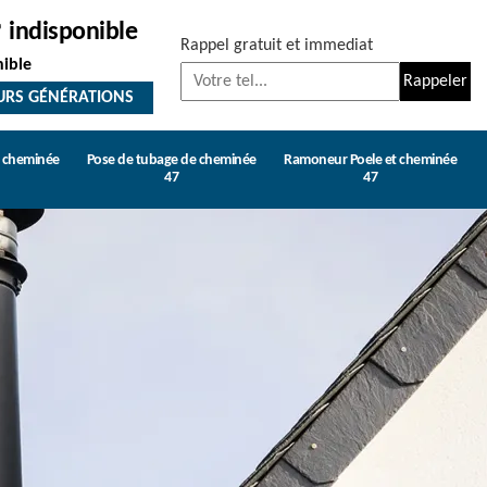
indisponible
Rappel gratuit et immediat
nible
URS GÉNÉRATIONS
e cheminée
Pose de tubage de cheminée
Ramoneur Poele et cheminée
47
47