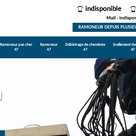
indisponible
Mail : indispo
RAMONEUR DEPUIS PLUSIE
Ramoneur pas cher
Ramoneur
Débistrage de cheminée
Scellement d
47
47
47
47
l