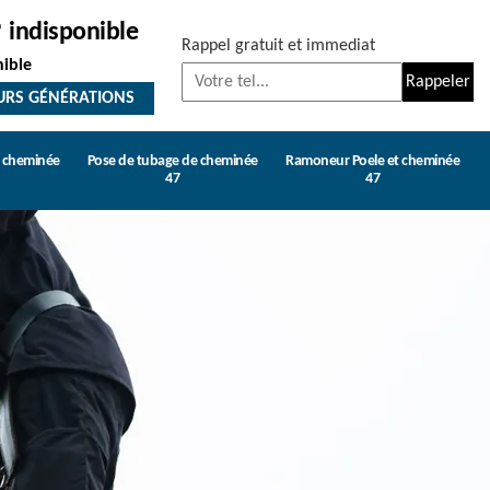
indisponible
Rappel gratuit et immediat
nible
URS GÉNÉRATIONS
e cheminée
Pose de tubage de cheminée
Ramoneur Poele et cheminée
47
47