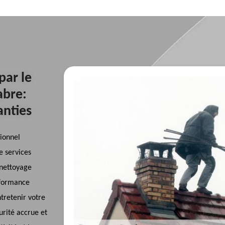
par le
abre:
anties
ionnel
e services
 nettoyage
rformance
tretenir votre
urité accrue et