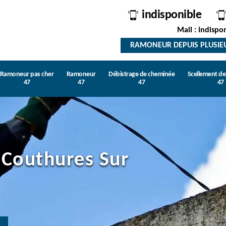
indisponible
Mail : indispo
RAMONEUR DEPUIS PLUSIE
Ramoneur pas cher
Ramoneur
Débistrage de cheminée
Scellement d
47
47
47
47
Couthures Sur