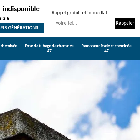
indisponible
Rappel gratuit et immediat
nible
URS GÉNÉRATIONS
e cheminée
Pose de tubage de cheminée
Ramoneur Poele et cheminée
47
47