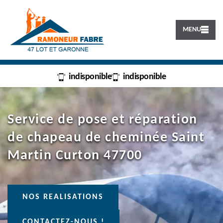
MENU
indisponible
indisponible
Service de pose et réparation
de chapeau de cheminée Saint
Martin Curton 47700
NOS REALISATIONS
CONTACTEZ-NOUS !