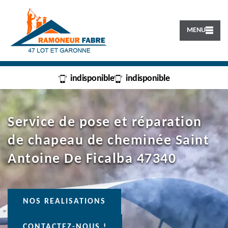
MENU
indisponible
indisponible
Service de pose et réparation
de chapeau de cheminée Saint
Antoine De Ficalba 47340
NOS REALISATIONS
CONTACTEZ-NOUS !