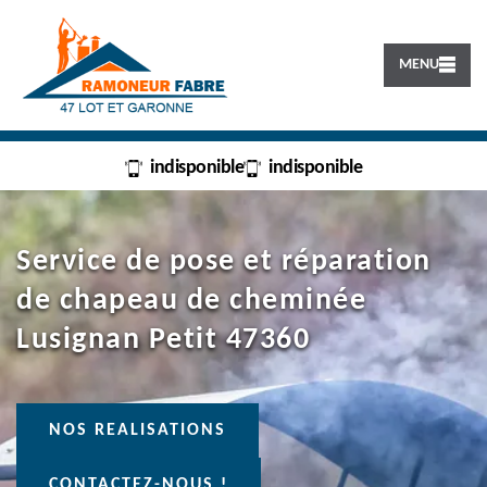
MENU
indisponible
indisponible
Service de pose et réparation
de chapeau de cheminée
Lusignan Petit 47360
NOS REALISATIONS
CONTACTEZ-NOUS !