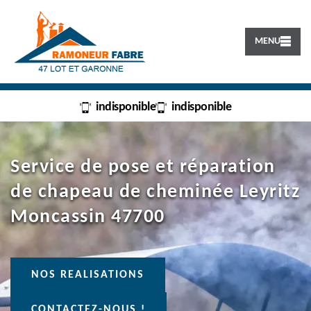
MENU
indisponible
indisponible
Service de pose et réparation
de chapeau de cheminée Leyritz
Moncassin 47700
NOS REALISATIONS
CONTACTEZ-NOUS !