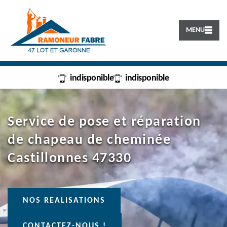
MENU
indisponible
indisponible
Service de pose et réparation
de chapeau de cheminée
Castillonnes 47330
NOS REALISATIONS
CONTACTEZ-NOUS !